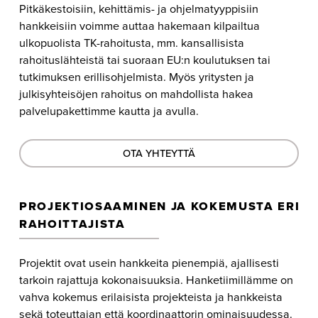
Pitkäkestoisiin, kehittämis- ja ohjelmatyyppisiin
hankkeisiin voimme auttaa hakemaan kilpailtua
ulkopuolista TK-rahoitusta, mm. kansallisista
rahoituslähteistä tai suoraan EU:n koulutuksen tai
tutkimuksen erillisohjelmista. Myös yritysten ja
julkisyhteisöjen rahoitus on mahdollista hakea
palvelupakettimme kautta ja avulla.
OTA YHTEYTTÄ
PROJEKTIOSAAMINEN JA KOKEMUSTA ERI
RAHOITTAJISTA
Projektit ovat usein hankkeita pienempiä, ajallisesti
tarkoin rajattuja kokonaisuuksia. Hanketiimillämme on
vahva kokemus erilaisista projekteista ja hankkeista
sekä toteuttajan että koordinaattorin
ominaisuudessa.