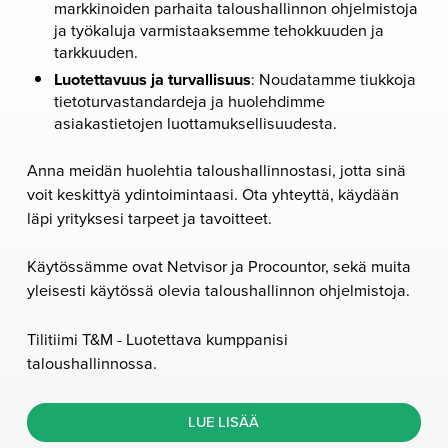
markkinoiden parhaita taloushallinnon ohjelmistoja
ja työkaluja varmistaaksemme tehokkuuden ja
tarkkuuden.
Luotettavuus ja turvallisuus
: Noudatamme tiukkoja
tietoturvastandardeja ja huolehdimme
asiakastietojen luottamuksellisuudesta.
Anna meidän huolehtia taloushallinnostasi, jotta sinä
voit keskittyä ydintoimintaasi. Ota yhteyttä, käydään
läpi yrityksesi tarpeet ja tavoitteet.
Käytössämme ovat Netvisor ja Procountor, sekä muita
yleisesti käytössä olevia taloushallinnon ohjelmistoja.
Tilitiimi T&M - Luotettava kumppanisi
taloushallinnossa.
LUE LISÄÄ