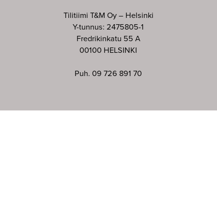
Tilitiimi T&M Oy – Helsinki
Y-tunnus: 2475805-1
Fredrikinkatu 55 A
00100 HELSINKI
Puh. 09 726 891 70