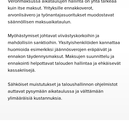
Veronmaksussa aikataulujen hallinta on yhtä tärkeää
kuin itse maksut. Yrityksille ennakkoverot,
arvonlisävero ja työnantajasuoritukset muodostavat
säännöllisen maksuaikataulun.
Myöhästymiset johtavat viivästyskorkoihin ja
mahdollisiin sanktioihin. Yksityishenkilöiden kannattaa
huomioida esimerkiksi jäännösverojen eräpäivät ja
ennakon täydennysmaksut. Maksujen suunnittelu ja
ennakointi helpottavat talouden hallintaa ja ehkäisevät
kassakriisejä.
Sähköiset muistutukset ja taloushallinnon ohjelmistot
auttavat pysymään aikataulussa ja välttämään
ylimääräisiä kustannuksia.