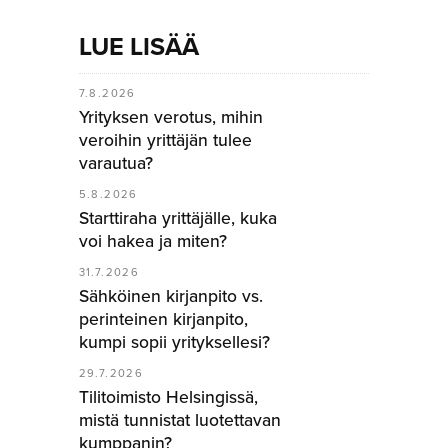
LUE LISÄÄ
7.8.2026
Yrityksen verotus, mihin
veroihin yrittäjän tulee
varautua?
5.8.2026
Starttiraha yrittäjälle, kuka
voi hakea ja miten?
31.7.2026
Sähköinen kirjanpito vs.
perinteinen kirjanpito,
kumpi sopii yrityksellesi?
29.7.2026
Tilitoimisto Helsingissä,
mistä tunnistat luotettavan
kumppanin?