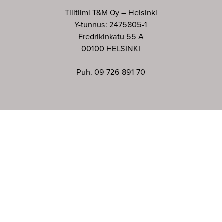
Tilitiimi T&M Oy – Helsinki
Y-tunnus: 2475805-1
Fredrikinkatu 55 A
00100 HELSINKI
Puh. 09 726 891 70