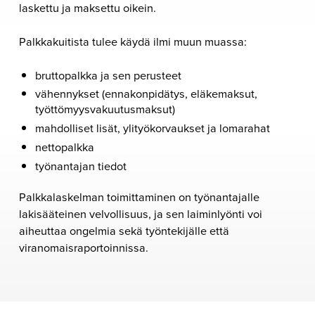
laskettu ja maksettu oikein.
Palkkakuitista tulee käydä ilmi muun muassa:
bruttopalkka ja sen perusteet
vähennykset (ennakonpidätys, eläkemaksut,
työttömyysvakuutusmaksut)
mahdolliset lisät, ylityökorvaukset ja lomarahat
nettopalkka
työnantajan tiedot
Palkkalaskelman toimittaminen on työnantajalle
lakisääteinen velvollisuus, ja sen laiminlyönti voi
aiheuttaa ongelmia sekä työntekijälle että
viranomaisraportoinnissa.