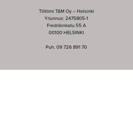
Tilitiimi T&M Oy – Helsinki
Y-tunnus: 2475805-1
Fredrikinkatu 55 A
00100 HELSINKI
Puh. 09 726 891 70