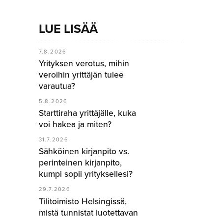
LUE LISÄÄ
7.8.2026
Yrityksen verotus, mihin
veroihin yrittäjän tulee
varautua?
5.8.2026
Starttiraha yrittäjälle, kuka
voi hakea ja miten?
31.7.2026
Sähköinen kirjanpito vs.
perinteinen kirjanpito,
kumpi sopii yrityksellesi?
29.7.2026
Tilitoimisto Helsingissä,
mistä tunnistat luotettavan