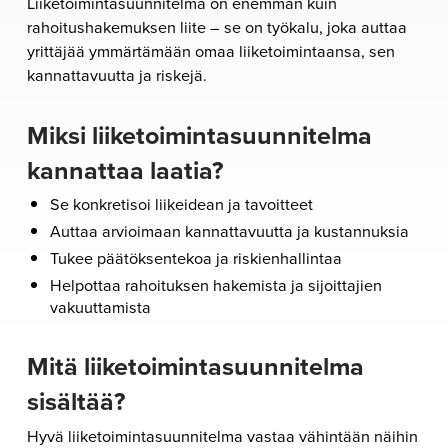
Liiketoimintasuunnitelma on enemmän kuin
rahoitushakemuksen liite – se on työkalu, joka auttaa
yrittäjää ymmärtämään omaa liiketoimintaansa, sen
kannattavuutta ja riskejä.
Miksi liiketoimintasuunnitelma
kannattaa laatia?
Se konkretisoi liikeidean ja tavoitteet
Auttaa arvioimaan kannattavuutta ja kustannuksia
Tukee päätöksentekoa ja riskienhallintaa
Helpottaa rahoituksen hakemista ja sijoittajien
vakuuttamista
Mitä liiketoimintasuunnitelma
sisältää?
Hyvä liiketoimintasuunnitelma vastaa vähintään näihin