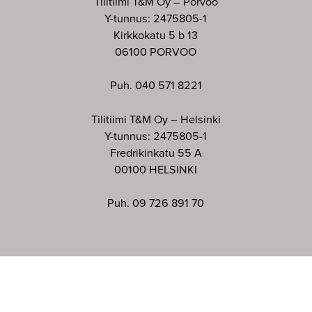
Tilitiimi T&M Oy – Porvoo
Y-tunnus: 2475805-1
Kirkkokatu 5 b 13
06100 PORVOO
Puh. 040 571 8221
Tilitiimi T&M Oy – Helsinki
Y-tunnus: 2475805-1
Fredrikinkatu 55 A
00100 HELSINKI
Puh. 09 726 891 70