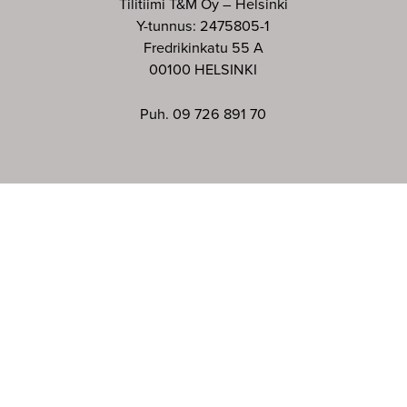
Tilitiimi T&M Oy – Helsinki
Y-tunnus: 2475805-1
Fredrikinkatu 55 A
00100 HELSINKI
Puh. 09 726 891 70