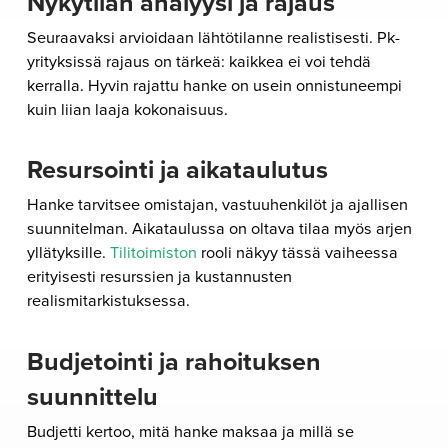
Nykytilan analyysi ja rajaus
Seuraavaksi arvioidaan lähtötilanne realistisesti. Pk-
yrityksissä rajaus on tärkeä: kaikkea ei voi tehdä
kerralla. Hyvin rajattu hanke on usein onnistuneempi
kuin liian laaja kokonaisuus.
Resursointi ja aikataulutus
Hanke tarvitsee omistajan, vastuuhenkilöt ja ajallisen
suunnitelman. Aikataulussa on oltava tilaa myös arjen
yllätyksille.
Tilitoimiston
rooli näkyy tässä vaiheessa
erityisesti resurssien ja kustannusten
realismitarkistuksessa.
Budjetointi ja rahoituksen
suunnittelu
Budjetti kertoo, mitä hanke maksaa ja millä se