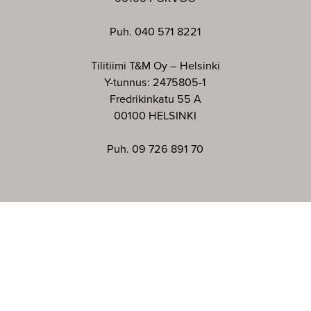
Puh. 040 571 8221
Tilitiimi T&M Oy – Helsinki
Y-tunnus: 2475805-1
Fredrikinkatu 55 A
00100 HELSINKI
Puh. 09 726 891 70