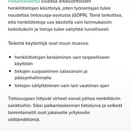
Palkanlaskenta
sisältää arkaluontoisten
henkilötietojen käsittelyä, joten työnantajan tulee
noudattaa tietosuoja-asetusta (GDPR). Tämä tarkoittaa,
että henkilötietoja saa käsitellä vain lainmukaisiin
tarkoituksiin ja tietoja tulee säilyttää turvallisesti.
Tärkeitä käytäntöjä ovat muun muassa:
henkilötietojen kerääminen vain tarpeelliseen
käyttöön
tietojen suojaaminen salasanoin ja
pääsynhallinnalla
tietojen säilyttäminen vain lain vaatiman ajan
Tietosuojaan liittyvät virheet voivat johtaa merkittäviin
sanktioihin. Siksi palkanlaskennan tietoturva ja selkeät
toimintamallit ovat jokaiselle yritykselle
välttämättömiä.